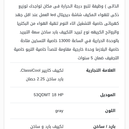
الذاتى ) وظيفة تتبع درجة الـحرارة فى مكان تواجدك توزيع
ذكى للهواء الـمكيف شاشة ديجيتال led العمل عند اقل جهد
كهربائى خاصية التشغيل اثاء النوم تنقية الهواء من البكتريا
والروائح الكريهه نوع تبريد التكييف بارد ساخن سعة التبريد
بالوحدة الحرارية في الساعة 13000 خاصية التسخين متاحة
خاصية البلازما وحدة خارجية مقاومة للصدأ خاصية التربو خاصية
التجفيف ضمان 5 سنوات
العلامة التجارية
تكييف كاريير ClassiCool،
بارد ساخن 2.25 حصان
الموديل
53QDMT 18 HP
اللون
gray
بارد / ساخن
تكييف بارد و ساخن