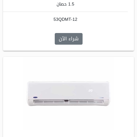
1.5 حصان
53QDMT-12
شراء الآن