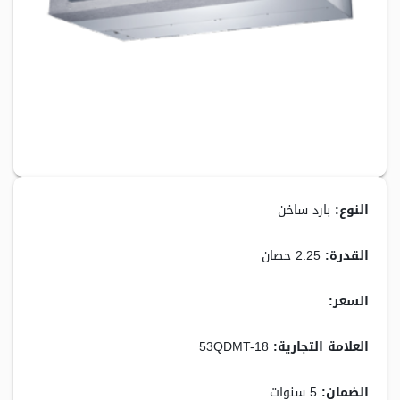
النوع:
بارد ساخن
القدرة:
2.25 حصان
السعر:
11,799.00 جنيه
العلامة التجارية:
53QDMT-18
الضمان:
5 سنوات