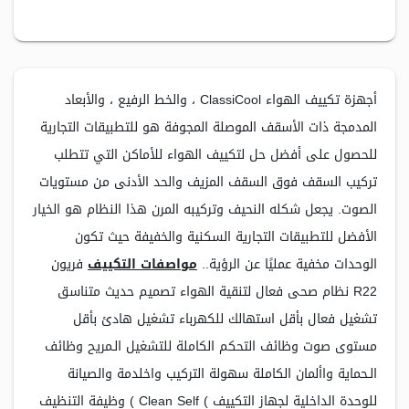
أجهزة تكييف الهواء ClassiCool ، والخط الرفيع ، والأبعاد
المدمجة ذات الأسقف الموصلة المجوفة هو للتطبيقات التجارية
للحصول على أفضل حل لتكييف الهواء للأماكن التي تتطلب
تركيب السقف فوق السقف المزيف والحد الأدنى من مستويات
الصوت. يجعل شكله النحيف وتركيبه المرن هذا النظام هو الخيار
الأفضل للتطبيقات التجارية السكنية والخفيفة حيث تكون
الوحدات مخفية عمليًا عن الرؤية..
مواصفات التكييف
فريون
R22 نظام صحى فعال لتنقية الهواء تصميم حديث متناسق
تشغيل فعال بأقل استهالك للكهرباء تشغيل هادئ بأقل
مستوى صوت وظائف التحكم الكاملة للتشغيل الـمريح وظائف
الـحماية واألمان الكاملة سهولة التركيب واخلدمة والصيانة
للوحدة الداخلية لجهاز التكييف ) Clean Self ) وظيفة التنظيف