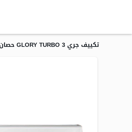
تكييف جري GLORY TURBO 3 حصان سبليت بارد ساخن