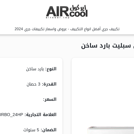
تكييف جري أفضل انواع التكييف - عروض واسعار تكييفات جري 2024
النوع:
بارد ساخن
القدرة:
3 حصان
السعر:
10,799.00 جنيه
العلامة التجارية:
URBO_24HP
الضمان:
5 سنوات