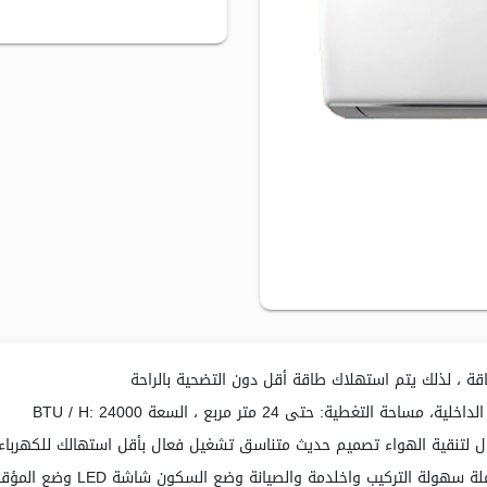
قة ، لذلك يتم استهلاك طاقة أقل دون التضحية بالراحة
ة: حتى 24 متر مربع ، السعة BTU / H: 24000
 صحى فعال لتنقية الهواء تصميم حديث متناسق تشغيل فعال بأقل استهالك للك