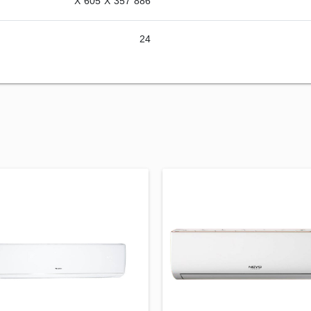
886 X 605 X 357
24