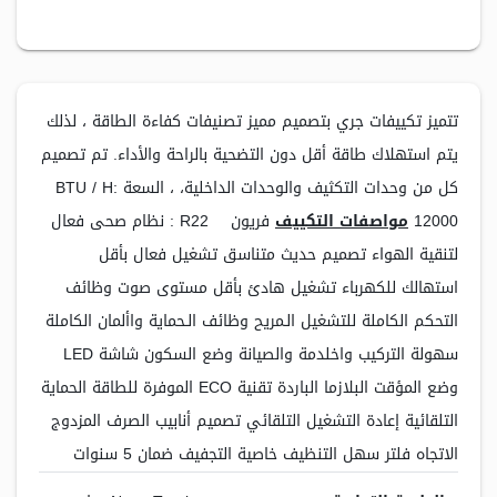
تتميز تكييفات جري بتصميم مميز تصنيفات كفاءة الطاقة ، لذلك
يتم استهلاك طاقة أقل دون التضحية بالراحة والأداء. تم تصميم
كل من وحدات التكثيف والوحدات الداخلية، ، السعة BTU / H:
12000
مواصفات التكييف
فريون R22 : نظام صحى فعال
لتنقية الهواء تصميم حديث متناسق تشغيل فعال بأقل
استهالك للكهرباء تشغيل هادئ بأقل مستوى صوت وظائف
التحكم الكاملة للتشغيل الـمريح وظائف الـحماية واألمان الكاملة
سهولة التركيب واخلدمة والصيانة وضع السكون شاشة LED
وضع المؤقت البلازما الباردة تقنية ECO الموفرة للطاقة الحماية
التلقائية إعادة التشغيل التلقائي تصميم أنابيب الصرف المزدوج
الاتجاه فلتر سهل التنظيف خاصية التجفيف ضمان 5 سنوات