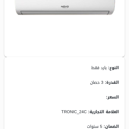
النوع:
بارد فقط
القدرة:
3 حصان
السعر:
9,800.00 جنيه
العلامة التجارية:
TRONIC_24C
الضمان:
5 سنوات