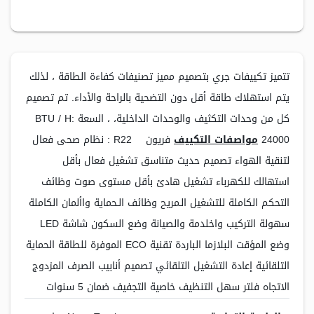
تتميز تكييفات جري بتصميم مميز تصنيفات كفاءة الطاقة ، لذلك
يتم استهلاك طاقة أقل دون التضحية بالراحة والأداء. تم تصميم
كل من وحدات التكثيف والوحدات الداخلية، ، السعة BTU / H:
24000
مواصفات التكييف
فريون R22 : نظام صحى فعال
لتنقية الهواء تصميم حديث متناسق تشغيل فعال بأقل
استهالك للكهرباء تشغيل هادئ بأقل مستوى صوت وظائف
التحكم الكاملة للتشغيل الـمريح وظائف الـحماية واألمان الكاملة
سهولة التركيب واخلدمة والصيانة وضع السكون شاشة LED
وضع المؤقت البلازما الباردة تقنية ECO الموفرة للطاقة الحماية
التلقائية إعادة التشغيل التلقائي تصميم أنابيب الصرف المزدوج
الاتجاه فلتر سهل التنظيف خاصية التجفيف ضمان 5 سنوات