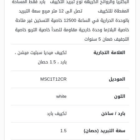
البكتريا والروائح الكريهه نوع تبريد التكييف بارد فقط المساحة
المغطاة للتكييف تصل الى 12 متر مربع سعة التبريد
بالوحدة الحرارية في الساعة 12500 خاصية التسخين غير متاحة
خاصية البلازما وحدة خارجية مقاومة للصدأ خاصية التربو خاصية
التجفيف ضمان 5 سنوات
العلامة التجارية
تكييف ميديا سبليت ميشن ،
بارد ، 1.5 حصان
الموديل
MSC1T12CR
اللون
white
بارد / ساخن
تكييف بارد
سعة التبريد (حصان)
1.5