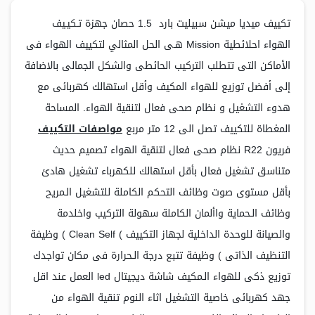
تكييف ميديا ميشن سبيليت بارد 1.5 حصان جهزة تـكيـيف
الهواء احلائطية Mission هـى الحل المثالي لتكييف الهواء فى
الأماكن التى تتطلب التركيب الحائطى والشكل الجمالى بالاضافة
إلى أفضل توزيع للهواء المكيف وأقل استهالك كهربائى مع
هدوء التشغيل و نظام صحى فعال لتنقية الهواء. المساحة
المغطاة للتكييف تصل الى 12 متر مربع
مواصفات التكييف
فريون R22 نظام صحى فعال لتنقية الهواء تصميم حديث
متناسق تشغيل فعال بأقل استهالك للكهرباء تشغيل هادئ
بأقل مستوى صوت وظائف التحكم الكاملة للتشغيل الـمريح
وظائف الـحماية واألمان الكاملة سهولة التركيب واخلدمة
والصيانة للوحدة الداخلية لجهاز التكييف ) Clean Self ) وظيفة
التنظيف الذاتى ) وظيفة تتبع درجة الـحرارة فى مكان تواجدك
توزيع ذكى للهواء الـمكيف شاشة ديجيتال led العمل عند اقل
جهد كهربائى خاصية التشغيل اثاء النوم تنقية الهواء من