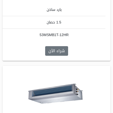
بارد ساخن
1.5 حصان
53MSMB1T-12HR
شراء الآن