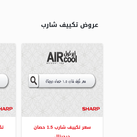
عروض تكييف شارب
سعر تكييف شارب 1.5 حصان
تك
ديجيتال