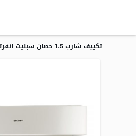
تكييف شارب 1.5 حصان سبليت انفرتر بلازما ديجيتال بارد ساخن