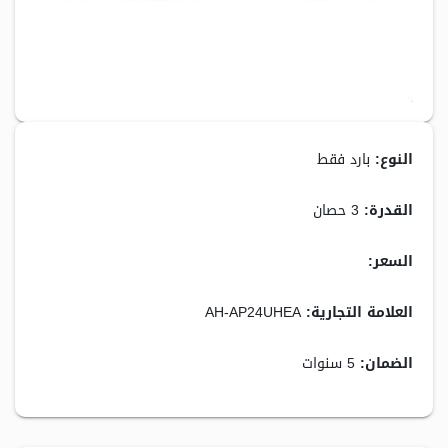
النوع:
بارد فقط
القدرة:
3 حصان
السعر:
10,599.00 جنيه
العلامة التجارية:
AH-AP24UHEA
الضمان:
5 سنوات