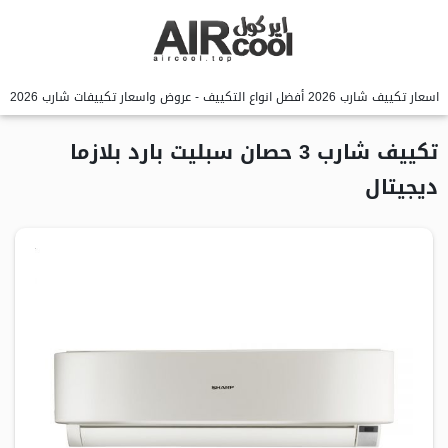
اسعار تكييف شارب 2026 أفضل انواع التكييف - عروض واسعار تكييفات شارب 2026
تكييف شارب 3 حصان سبليت بارد بلازما
ديجيتال