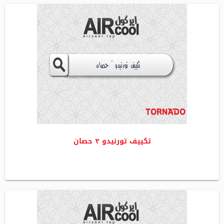
تكييف تورنيدو ٣ حصان