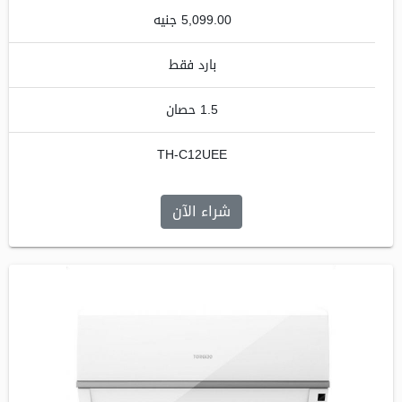
5,099.00 جنيه
بارد فقط
1.5 حصان
TH-C12UEE
شراء الآن