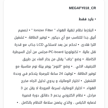
MEGAFY018_CR
• بارد فقط
• البلازما نظام تنقية الهواء " Ionizer Filter " • تصميم
أنيق جدا لتتناسب مع أي ديكور. • توفير الطاقة. • تشغيل
الترا هادئ. • تحكم عن بعد لاسلكي LCD جذاب مع قدرة
نقل عالية. • تكنولوجيا PC-board-مجلس من أجل السيطرة
الكاملة. • وضع "جاف" يقلل من بخار الماء عن طريق
التجفيف الالي . • وضع "النوم" يوفر بيئة نوم مناسبة مع
توفير الطاقة. • توقيت 24 ساعة للبرمجة يتحكم في وحدة
التشغيل. • اختيار اتوماتيك و يدوي لدليل اتجاه مخرج
الهواء. • اختيار اتوماتيك لسرعة المروحة لا يقل عن 3
مراحل. • نظام الكتروني يدعم 3 دقائق دورة قصيرة
لحمايه الكباس ، والذي يضمن سلامة النظام بالكامل . •