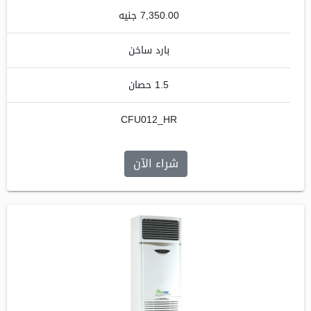
7,350.00 جنيه
بارد ساخن
1.5 حصان
CFU012_HR
شراء الآن